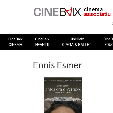
Vés
al
contingut
CineBaix
CineBaix
CineBaix
CineB
CINEMA
INFANTIL
ÒPERA & BALLET
EDU
Ennis Esmer