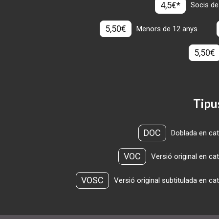
4,5€*
Socis de
5,50€
Menors de 12 anys
5,50€
Tipu
DOC
Doblada en cat
VOC
Versió original en ca
VOSC
Versió original subtitulada en ca