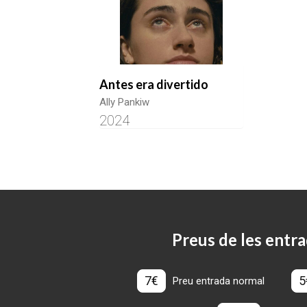
Antes era divertido
Ally Pankiw
2024
Preus de les entra
7€
5
Preu entrada normal