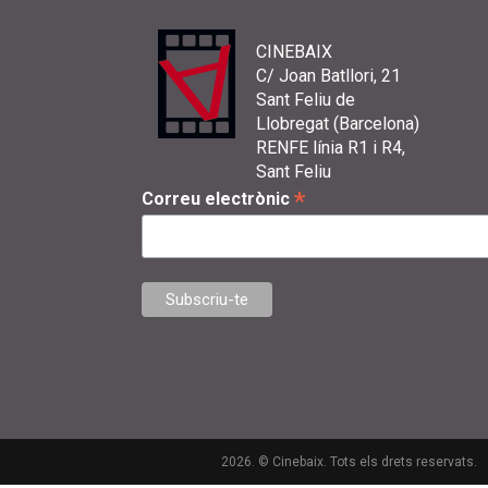
CINEBAIX
C/ Joan Batllori, 21
Sant Feliu de
Llobregat (Barcelona)
RENFE línia R1 i R4,
Sant Feliu
*
Correu electrònic
2026. © Cinebaix. Tots els drets reservats.