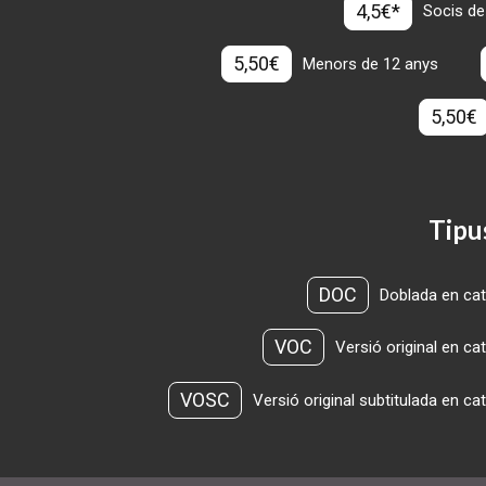
4,5€*
Socis de
5,50€
Menors de 12 anys
5,50€
Tipu
DOC
Doblada en cat
VOC
Versió original en ca
VOSC
Versió original subtitulada en ca