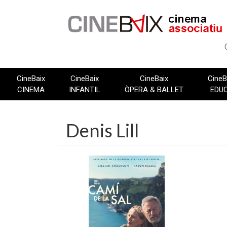
Vés
al
contingut
CineBaix
CineBaix
CineBaix
CineB
CINEMA
INFANTIL
ÒPERA & BALLET
EDU
Denis Lill