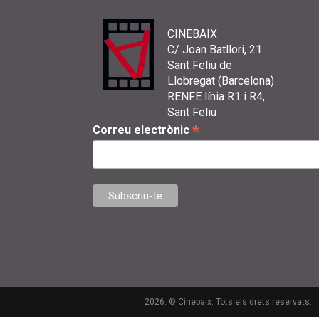
CINEBAIX
C/ Joan Batllori, 21
Sant Feliu de
Llobregat (Barcelona)
RENFE línia R1 i R4,
Sant Feliu
*
Correu electrònic
2026. © Cinebaix. Tots els drets reservats.