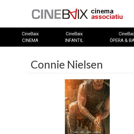
Vés
al
contingut
CineBaix
CineBaix
CineBai
CINEMA
INFANTIL
ÒPERA & B
Connie Nielsen