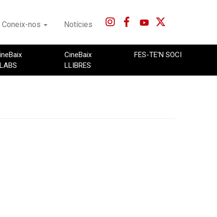
Coneix-nos
Notícies
ineBaix
CineBaix
FES-TE'N SOCI
LABS
LLIBRES