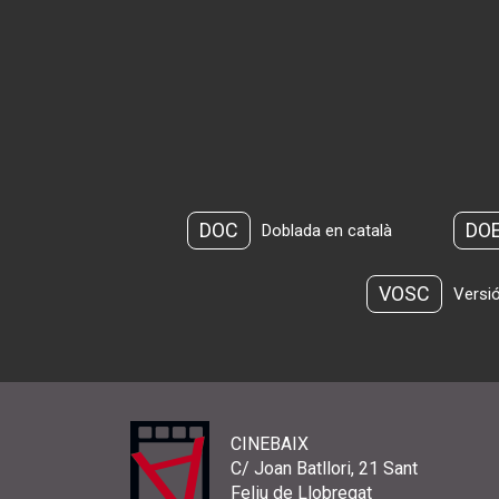
DOC
DO
Doblada en català
VOSC
Versió
CINEBAIX
C/ Joan Batllori, 21 Sant
Feliu de Llobregat