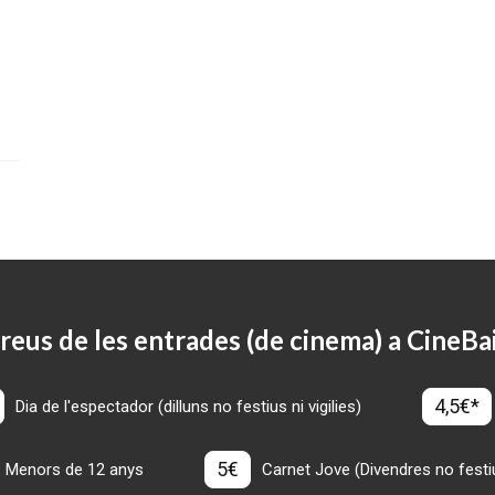
reus de les entrades (de cinema) a CineBa
4,5€*
Dia de l'espectador (dilluns no festius ni vigilies)
5€
Menors de 12 anys
Carnet Jove (Divendres no festius