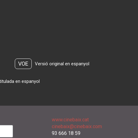
VOE
Versió original en espanyol
titulada en espanyol
www.cinebaix.cat
cinebaix@cinebaix.com
93 666 18 59