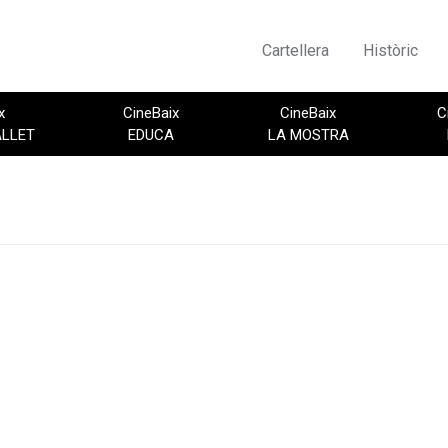
Cartellera
Històric
x
CineBaix
CineBaix
C
ALLET
EDUCA
LA MOSTRA