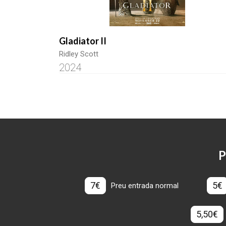
Gladiator II
Ridley Scott
2024
P
7€
5€
Preu entrada normal
5,50€