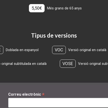
5,50€
Més grans de 65 anys
Tipus de versions
E
VOC
Doblada en espanyol
Versió original en català
VOSE
 original subtitulada en català
Versió original sub
*
Correu electrònic