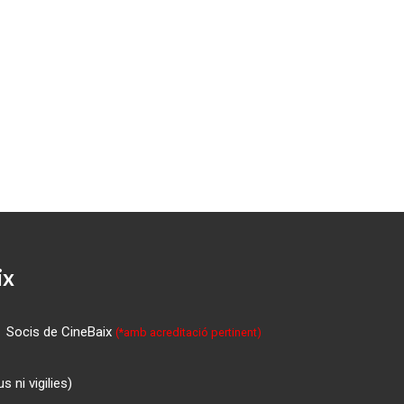
ix
Socis de CineBaix
(*amb acreditació pertinent)
 ni vigilies)