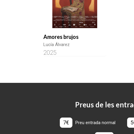
Amores brujos
Lucía Álvarez
2025
Preus de les entra
7€
5
Preu entrada normal