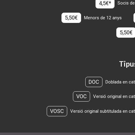
4,5€*
Socis de
5,50€
Menors de 12 anys
5,50€
Tipu
DOC
Doblada en cat
VOC
Versió original en ca
VOSC
Versió original subtitulada en ca