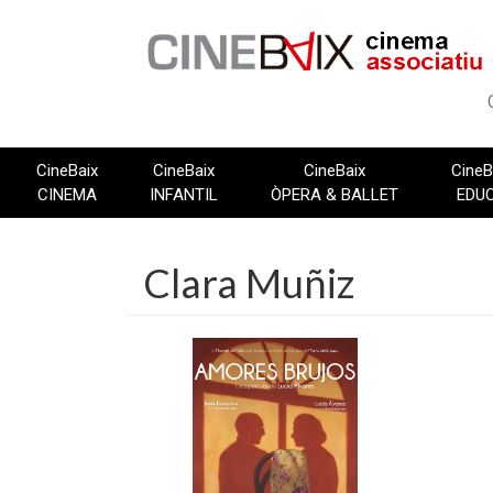
Vés
al
contingut
CineBaix
CineBaix
CineBaix
CineB
CINEMA
INFANTIL
ÒPERA & BALLET
EDU
Clara Muñiz