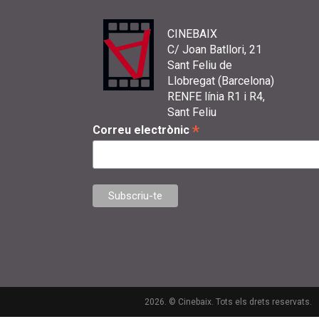
CINEBAIX
C/ Joan Batllori, 21
Sant Feliu de
Llobregat (Barcelona)
RENFE línia R1 i R4,
Sant Feliu
*
Correu electrònic
2026. © Cinebaix. Tots els drets reservats.