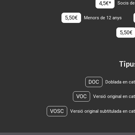
4,5€*
Socis de
5,50€
Menors de 12 anys
5,50€
Tipu
DOC
Doblada en cat
VOC
Versió original en ca
VOSC
Versió original subtitulada en ca