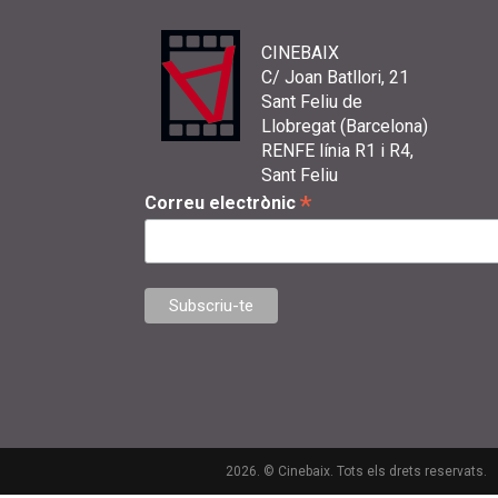
CINEBAIX
C/ Joan Batllori, 21
Sant Feliu de
Llobregat (Barcelona)
RENFE línia R1 i R4,
Sant Feliu
*
Correu electrònic
2026. © Cinebaix. Tots els drets reservats.