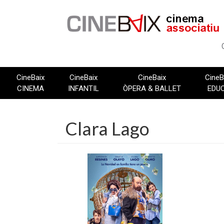
Vés
al
contingut
CineBaix
CineBaix
CineBaix
CineB
CINEMA
INFANTIL
ÒPERA & BALLET
EDU
Clara Lago