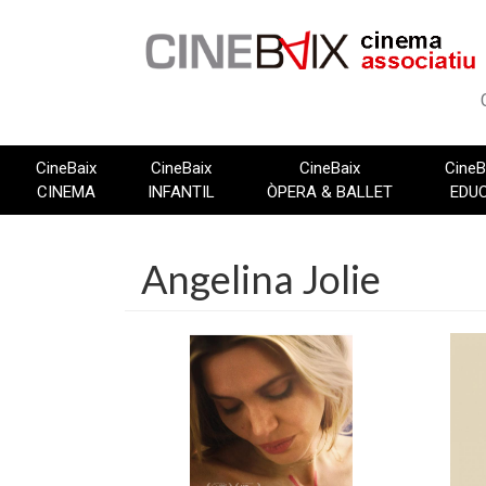
Vés
al
contingut
CineBaix
CineBaix
CineBaix
CineB
CINEMA
INFANTIL
ÒPERA & BALLET
EDU
Angelina Jolie