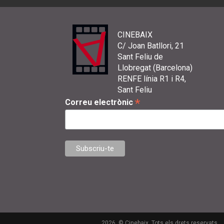
CINEBAIX
C/ Joan Batllori, 21
Sant Feliu de
Llobregat (Barcelona)
RENFE línia R1 i R4,
Sant Feliu
*
Correu electrònic
2026. © Cinebaix. Tots els drets reservats.