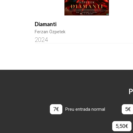
Diamanti
Ferzan Özpetek
2024
P
7€
5€
Preu entrada normal
5,50€