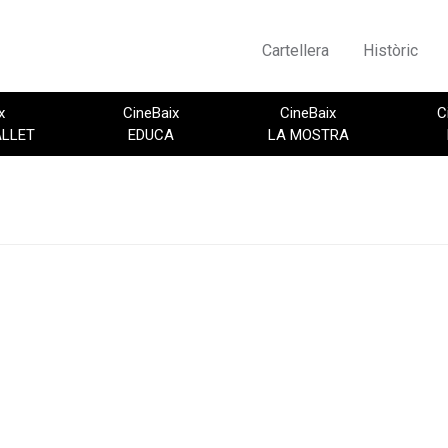
Cartellera
Històric
x
CineBaix
CineBaix
C
ALLET
EDUCA
LA MOSTRA