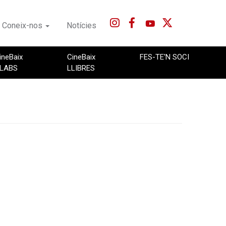
Coneix-nos
Notícies
ineBaix
CineBaix
FES-TE'N SOCI
LABS
LLIBRES