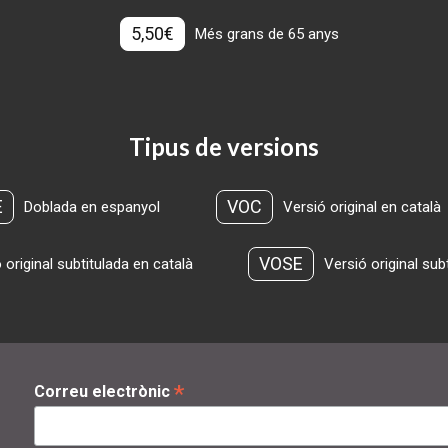
5,50€
Més grans de 65 anys
Tipus de versions
E
VOC
Doblada en espanyol
Versió original en català
VOSE
 original subtitulada en català
Versió original sub
*
Correu electrònic