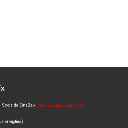
ix
Socis de CineBaix
(*amb acreditació pertinent)
 ni vigilies)