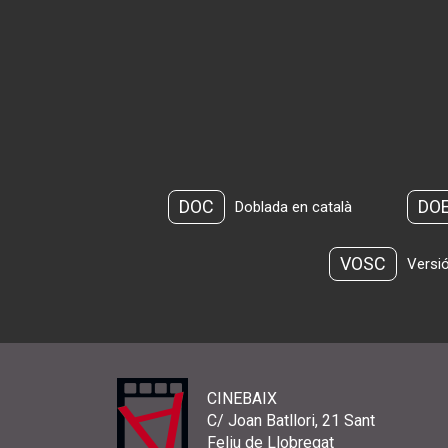
DOC
DO
Doblada en català
VOSC
Versió
CINEBAIX
C/ Joan Batllori, 21 Sant
Feliu de Llobregat