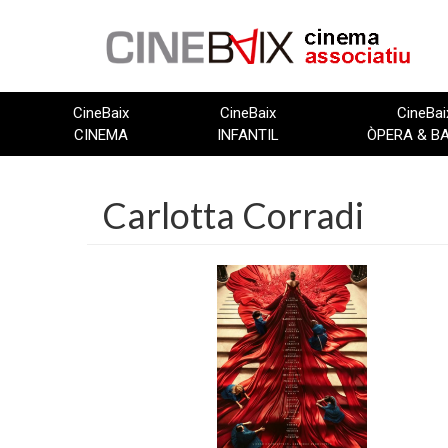
Vés
al
contingut
CineBaix
CineBaix
CineBai
CINEMA
INFANTIL
ÒPERA & B
Carlotta Corradi