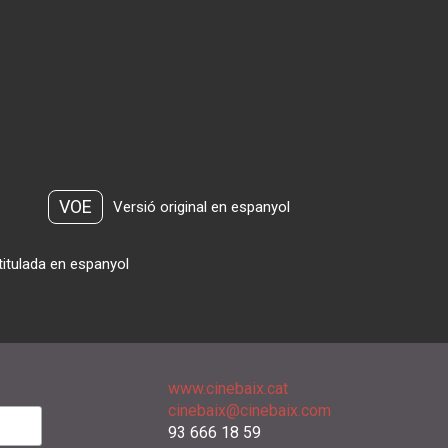
VOE
Versió original en espanyol
titulada en espanyol
www.cinebaix.cat
cinebaix@cinebaix.com
93 666 18 59