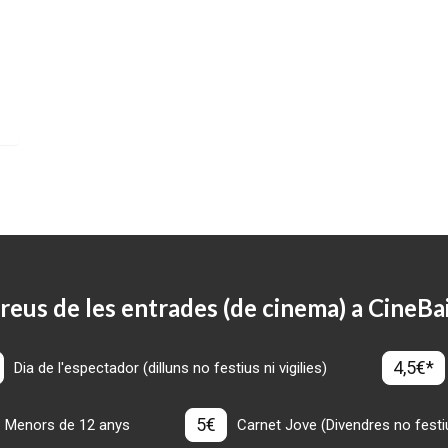
reus de les entrades (de cinema) a CineBa
4,5€*
Dia de l'espectador (dilluns no festius ni vigilies)
5€
Menors de 12 anys
Carnet Jove (Divendres no festius