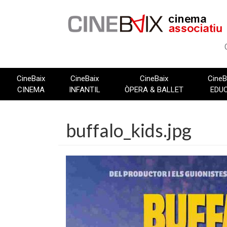
Vés
al
contingut
CineBaix
CineBaix
CineBaix
CineB
CINEMA
INFANTIL
ÒPERA & BALLET
EDU
buffalo_kids.jpg