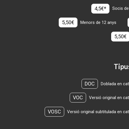
4,5€*
Socis de
5,50€
Menors de 12 anys
5,50€
Tipu
DOC
Doblada en cat
VOC
Versió original en ca
VOSC
Versió original subtitulada en ca