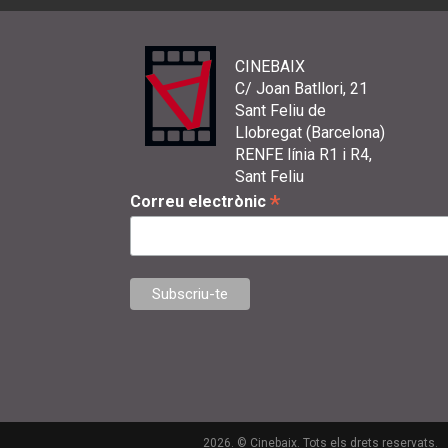
CINEBAIX
C/ Joan Batllori, 21
Sant Feliu de
Llobregat (Barcelona)
RENFE línia R1 i R4,
Sant Feliu
*
Correu electrònic
2026. © Cinebaix. Tots els drets reservats.