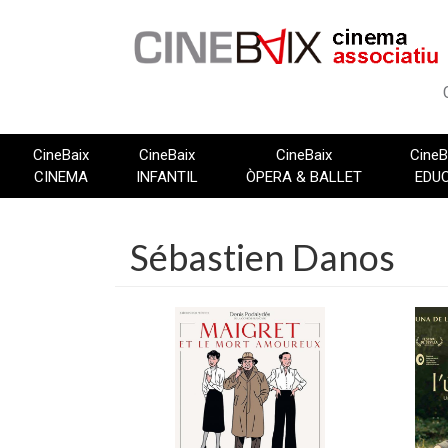
Vés
al
contingut
CineBaix
CineBaix
CineBaix
CineB
CINEMA
INFANTIL
ÒPERA & BALLET
EDU
Sébastien Danos