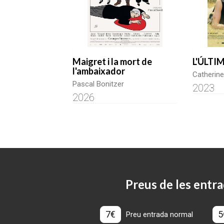
Maigret i la mort de
L'ÚLTI
l'ambaixador
Catherine 
Pascal Bonitzer
2023
2026
Preus de les entra
7€
5
Preu entrada normal