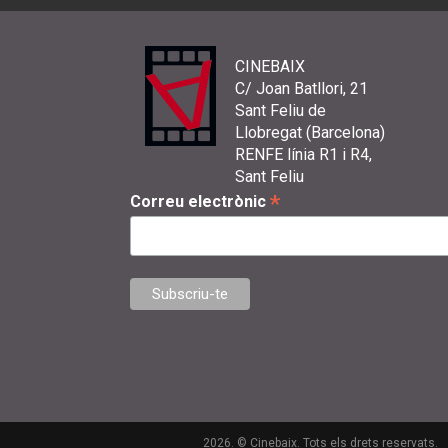
CINEBAIX
C/ Joan Batllori, 21
Sant Feliu de
Llobregat (Barcelona)
RENFE línia R1 i R4,
Sant Feliu
*
Correu electrònic
2026. © Cinebaix. Tots els drets reservats.