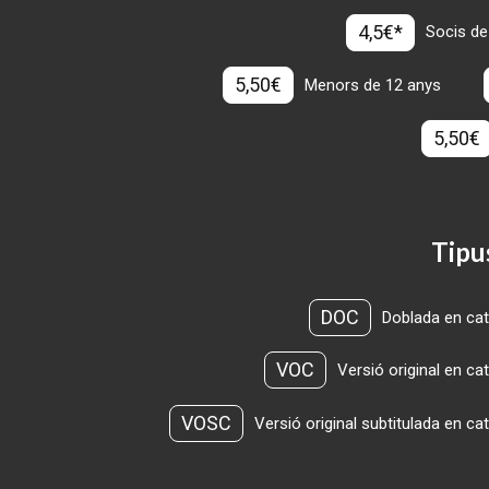
4,5€*
Socis de
5,50€
Menors de 12 anys
5,50€
Tipu
DOC
Doblada en cat
VOC
Versió original en ca
VOSC
Versió original subtitulada en ca