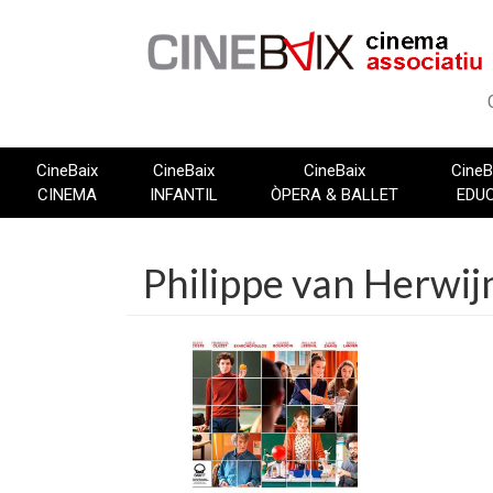
Vés
al
contingut
CineBaix
CineBaix
CineBaix
CineB
CINEMA
INFANTIL
ÒPERA & BALLET
EDU
Philippe van Herwij